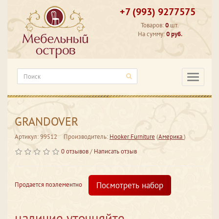
+7 (993) 9277575
Товаров:
0
шт.
На сумму:
0 руб.
Категори
GRANDOVER
Артикул: 99512
Производитель:
Hooker Furniture
(
Америка
)
0 отзывов
/
Написать отзыв
Посмотреть набор
Продается поэлементно
наличие уточняйте