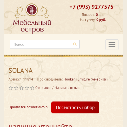
+7 (993) 9277575
Товаров:
0
шт.
На сумму:
0 руб.
Категори
SOLANA
Артикул: 99894
Производитель:
Hooker Furniture
(
Америка
)
0 отзывов
/
Написать отзыв
Посмотреть набор
Продается поэлементно
наличие уточняйте