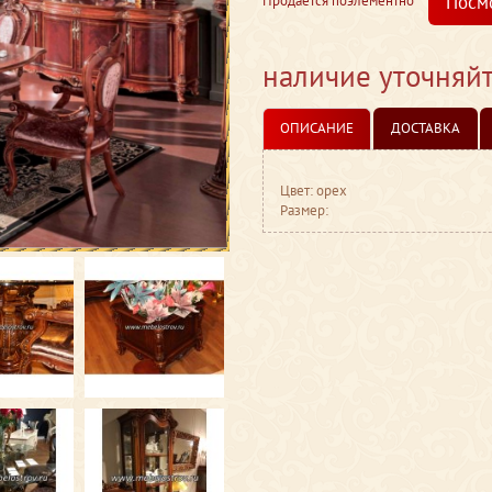
Посм
Продается поэлементно
наличие уточняй
ОПИСАНИЕ
ДОСТАВКА
Цвет: орех
Размер: