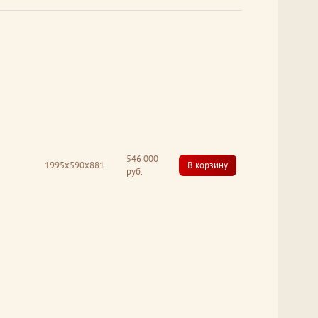
546 000
1995x590x881
В корзину
руб.