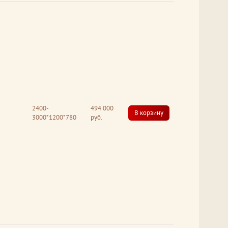
2400-
494 000
В корзину
3000*1200*780
руб.