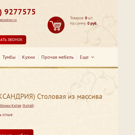
3) 9277575
Товаров:
0
шт.
lostrov.ru
На сумму:
0 руб.
ЗАТЬ ЗВОНОК
Тумбы
Кухни
Прочая мебель
Еще
САНДРИЯ) Столовая из массива
брики Китая
(
Китай
)
ь отзыв