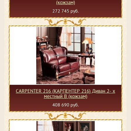
(кожзам)
272 745 руб.
CARPENTER 216 (КАРПЕНТЕР 216) Диван 2- х
местный В (кожзам)
408 690 руб.