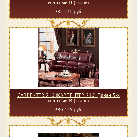
местный В (ткань)
285 570 руб.
CARPENTER 216 (КАРПЕНТЕР 216) Диван 3-х
местный В (ткань)
380 475 руб.