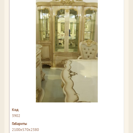
3902
2100x570x2380