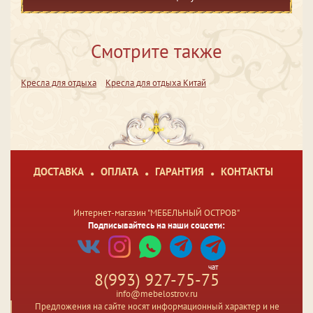
Смотрите также
Кресла для отдыха
Кресла для отдыха Китай
ДОСТАВКА
ОПЛАТА
ГАРАНТИЯ
КОНТАКТЫ
Интернет-магазин "МЕБЕЛЬНЫЙ ОСТРОВ"
Подписывайтесь на наши соцсети:
чат
8(993) 927-75-75
info@mebelostrov.ru
Предложения на сайте носят информационный характер и не