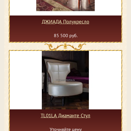
ДЖИАДА Полукресло
85 500 руб.
TL01LA Диаманте Стул
Уточняйте цену