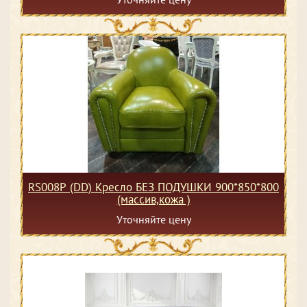
RS008P (DD) Кресло БЕЗ ПОДУШКИ 900*850*800
(массив,кожа )
Уточняйте цену