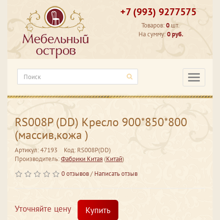
+7 (993) 9277575
Товаров:
0
шт.
На сумму:
0 руб.
Категори
RS008P (DD) Кресло 900*850*800
(массив,кожа )
Артикул: 47193
Код: RS008P(DD)
Производитель:
Фабрики Китая
(
Китай
)
0 отзывов
/
Написать отзыв
Уточняйте цену
Купить