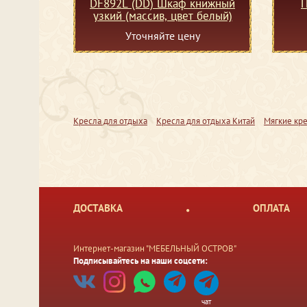
DF892L (DD) Шкаф книжный
П
узкий (массив, цвет белый)
Уточняйте цену
Кресла для отдыха
Кресла для отдыха Китай
Мягкие кре
ДОСТАВКА
ОПЛАТА
Интернет-магазин "МЕБЕЛЬНЫЙ ОСТРОВ"
Подписывайтесь на наши соцсети:
чат