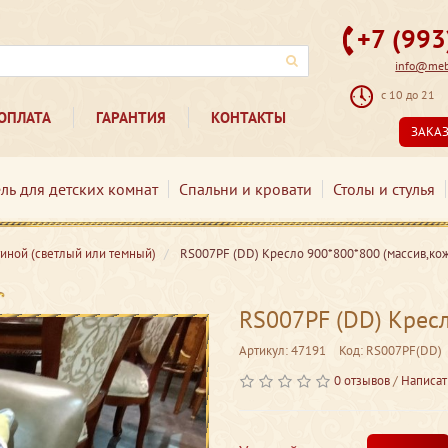
+7 (99
info@mebe
с 10 до 21
ОПЛАТА
ГАРАНТИЯ
КОНТАКТЫ
ЗАКА
ль для детских комнат
Спальни и кровати
Столы и стулья
тиной (светлый или темный)
RS007PF (DD) Кресло 900*800*800 (массив,кож
RS007PF (DD) Кресл
Артикул: 47191
Код: RS007PF(DD)
0 отзывов
/
Написат