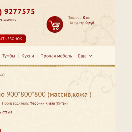
3) 9277575
Товаров:
0
шт.
lostrov.ru
На сумму:
0 руб.
ЗАТЬ ЗВОНОК
Тумбы
Кухни
Прочая мебель
Еще
а )
о 900*800*800 (массив,кожа )
Производитель:
Фабрики Китая
(
Китай
)
ь отзыв