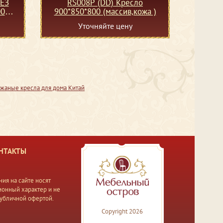
БЕЗ
RS008P (DD) Кресло
00
900*850*800 (массив,кожа )
Уточняйте цену
жаные кресла для дома Китай
НТАКТЫ
ия на сайте носят
онный характер и не
публичной офертой.
Copyright 2026