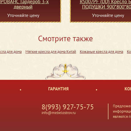
РОВАНС Гардероб 3-х
RS007PF (DD) Кресло 
дверный
ПОДУШКИ 900*800*8
(массив,кожа )
Уточняйте цену
Уточняйте цену
Смотрите также
сла для дома
Мягкие кресла для дома Китай
Кожаные кресла для дома
Ко
ГАРАНТИЯ
КО
8(993) 927-75-75
Предложен
информаци
info@mebelostrov.ru
являются 