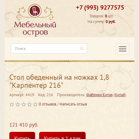
+7 (993) 9277575
Товаров:
0
шт.
На сумму:
0 руб.
Категори
Стол обеденный на ножках 1,8
"Карпентер 216"
Артикул: 4419
Код: 216
Производитель:
Фабрики Китая
(
Китай
)
0 отзывов
/
Написать отзыв
121 410 руб.
Купить
Купить в 1 клик