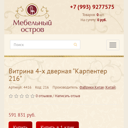
+7 (993) 9277575
Товаров:
0
шт.
На сумму:
0 руб.
Категори
Витрина 4-х дверная "Карпентер
216"
Артикул: 4416
Код: 216
Производитель:
Фабрики Китая
(
Китай
)
0 отзывов
/
Написать отзыв
591 831 руб.
Купить
Купить в 1 клик