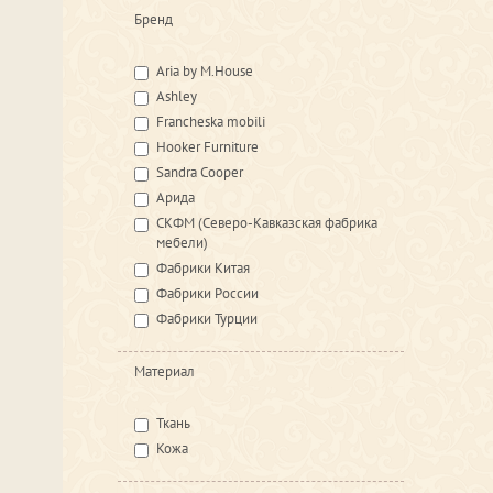
Бренд
Aria by M.House
Ashley
Francheska mobili
Hooker Furniture
Sandra Cooper
Арида
СКФМ (Северо-Кавказская фабрика
мебели)
Фабрики Китая
Фабрики России
Фабрики Турции
Материал
Ткань
Кожа