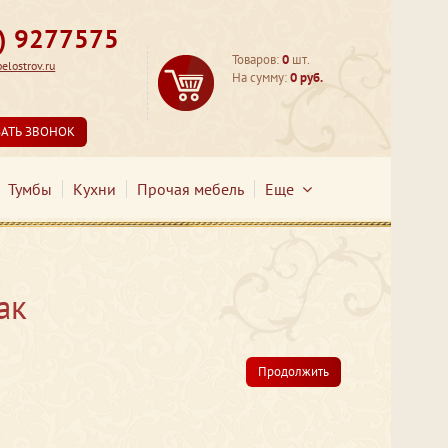
3) 9277575
Товаров:
0
шт.
lostrov.ru
На сумму:
0 руб.
ЗАТЬ ЗВОНОК
Тумбы
Кухни
Прочая мебель
Еще
ак
Продолжить