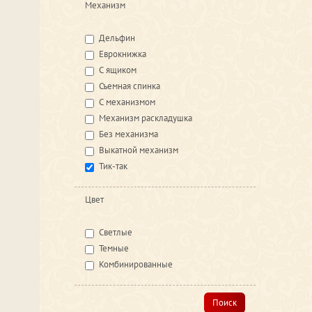
Механизм
Дельфин
Еврокнижка
С ящиком
Съемная спинка
С механизмом
Механизм раскладушка
Без механизма
Выкатной механизм
Тик-так
Цвет
Светлые
Темные
Комбинированные
Поиск