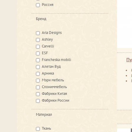
Россия
Бренд
Aria Designs
Ashley
Carvelli
ESF
Пу
Francheska mobili
Алетан Вуд
Арника
Мэри мебель
Слониммебель
Фабрики Китая
Фабрики России
Материал
Ткань