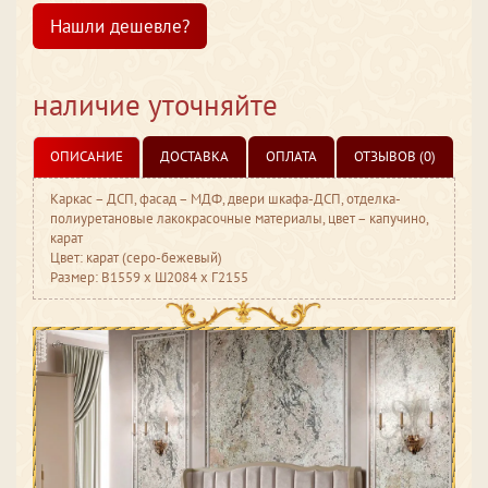
Нашли дешевле?
наличие уточняйте
ОПИСАНИЕ
ДОСТАВКА
ОПЛАТА
ОТЗЫВОВ (0)
Каркас – ДСП, фасад – МДФ, двери шкафа-ДСП, отделка-
полиуретановые лакокрасочные материалы, цвет – капучино,
карат
Цвет: карат (серо-бежевый)
Размер: В1559 ​х Ш2084 ​х Г2155