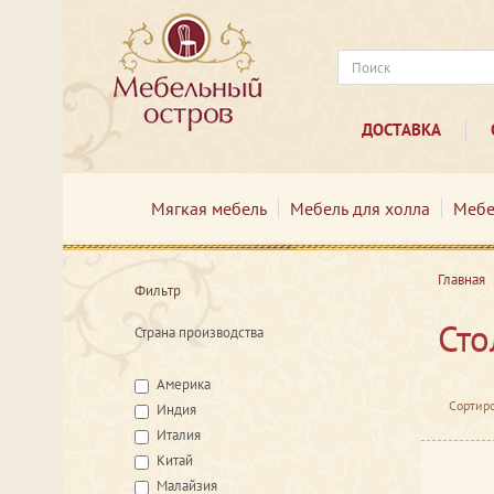
ДОСТАВКА
Мягкая мебель
Мебель для холла
Мебе
Главная
Фильтр
Сто
Страна производства
Америка
Сортиро
Индия
Италия
Китай
Малайзия