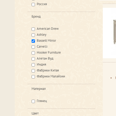
Россия
Бренд
American Drew
Ashley
Bassett Mirror
Carvelli
Hooker Furniture
Алетан Вуд
Индия
Фабрики Китая
Фабрики Малайзии
Материал
Глянец
Цвет