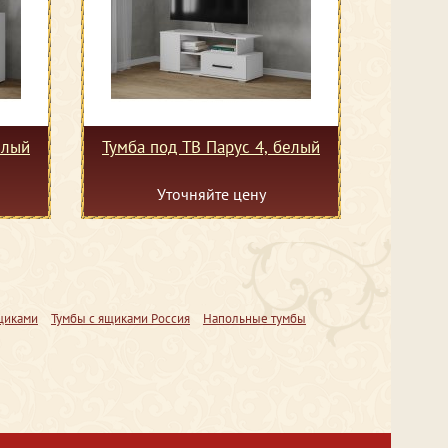
елый
Тумба под ТВ Парус 4, белый
Уточняйте цену
щиками
Тумбы с ящиками Россия
Напольные тумбы