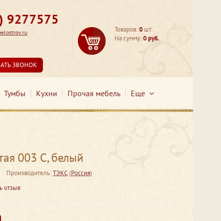
3) 9277575
Товаров:
0
шт.
lostrov.ru
На сумму:
0 руб.
ЗАТЬ ЗВОНОК
Тумбы
Кухни
Прочая мебель
Еще
тая 003 С, белый
Производитель:
ТЭКС
(
Россия
)
ь отзыв