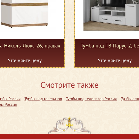
а Николь-Люкс 26, правая
Тумба под ТВ Парус 2, б
Уточняйте цену
Уточняйте цену
Смотрите также
умбы Россия
Тумбы под телевизор
Тумбы под телевизор Россия
Тумбы с я
бы Россия