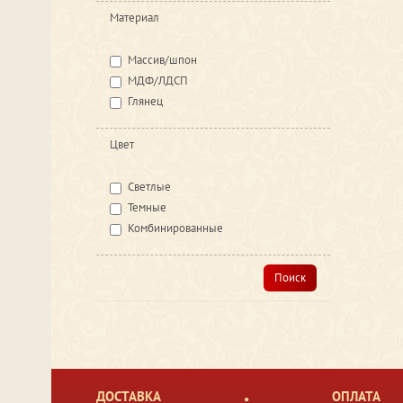
Материал
Массив/шпон
МДФ/ЛДСП
Глянец
Цвет
Светлые
Темные
Комбинированные
Поиск
ДОСТАВКА
ОПЛАТА