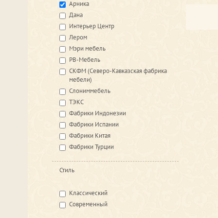
Арника
Дана
Интерьер Центр
Лером
Мэри мебель
РВ-Мебель
СКФМ (Северо-Кавказская фабрика
мебели)
Слониммебель
ТЭКС
Фабрики Индонезии
Фабрики Испании
Фабрики Китая
Фабрики Турции
Стиль
Классический
Современный