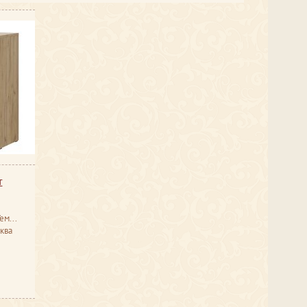
т
ный
ква