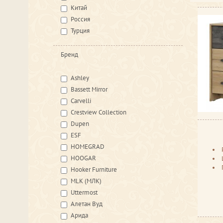
Китай
Россия
Турция
Бренд
Ashley
Bassett Mirror
Carvelli
Crestview Collection
Dupen
ESF
HOMEGRAD
HOOGAR
Hooker Furniture
MLK (МЛК)
Uttermost
Алетан Вуд
Арида