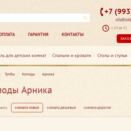
+7 (99
info@mebe
с 10 до 21
ОПЛАТА
ГАРАНТИЯ
КОНТАКТЫ
ЗАКА
ль для детских комнат
Спальни и кровати
Столы и стулья
Тумбы
Комоды
Арника
моды Арника
сначала новые
сначала дешевые
сначала дорогие
вать: