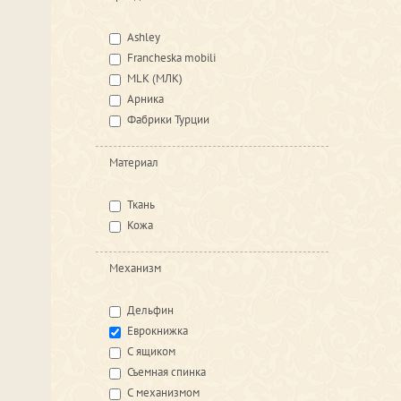
Ashley
Francheska mobili
MLK (МЛК)
Арника
Фабрики Турции
Материал
Ткань
Кожа
Механизм
Дельфин
Еврокнижка
С ящиком
Съемная спинка
С механизмом