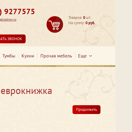
3) 9277575
Товаров:
0
шт.
lostrov.ru
На сумму:
0 руб.
ЗАТЬ ЗВОНОК
Тумбы
Кухни
Прочая мебель
Еще
 еврокнижка
Продолжить