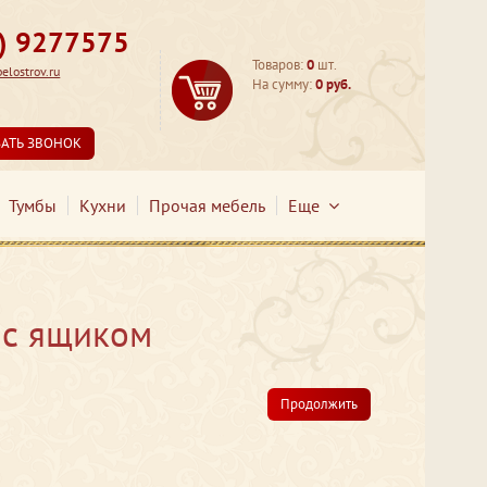
3) 9277575
Товаров:
0
шт.
lostrov.ru
На сумму:
0 руб.
ЗАТЬ ЗВОНОК
Тумбы
Кухни
Прочая мебель
Еще
 с ящиком
Продолжить