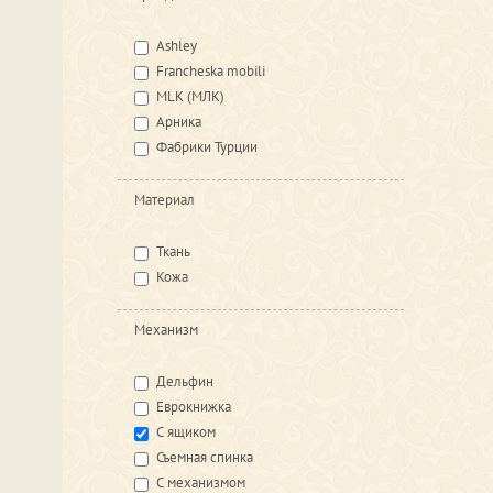
Ashley
Francheska mobili
MLK (МЛК)
Арника
Фабрики Турции
Материал
Ткань
Кожа
Механизм
Дельфин
Еврокнижка
С ящиком
Съемная спинка
С механизмом