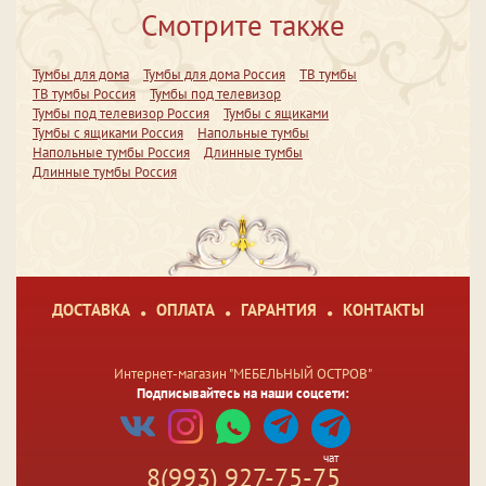
Смотрите также
Тумбы для дома
Тумбы для дома Россия
ТВ тумбы
ТВ тумбы Россия
Тумбы под телевизор
Тумбы под телевизор Россия
Тумбы с ящиками
Тумбы с ящиками Россия
Напольные тумбы
Напольные тумбы Россия
Длинные тумбы
Длинные тумбы Россия
ДОСТАВКА
ОПЛАТА
ГАРАНТИЯ
КОНТАКТЫ
Интернет-магазин "МЕБЕЛЬНЫЙ ОСТРОВ"
Подписывайтесь на наши соцсети:
чат
8(993) 927-75-75