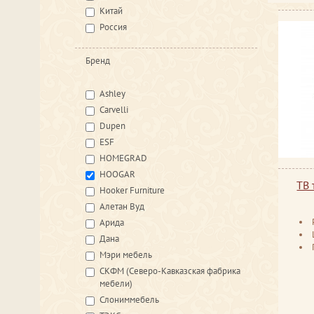
Китай
Россия
Бренд
Ashley
Carvelli
Dupen
ESF
HOMEGRAD
HOOGAR
ТВ 
Hooker Furniture
Алетан Вуд
Арида
Дана
Мэри мебель
СКФМ (Северо-Кавказская фабрика
мебели)
Слониммебель