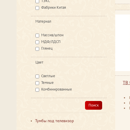
ТЭКС
Фабрики Китая
Материал
Массив/шпон
МДФ/ЛДСП
Глянец
Цвет
Светлые
ТВ 
Темные
Комбинированные
Поиск
Тумбы под телевизор