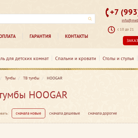
+7 (99
info@mebe
с 10 до 21
ОПЛАТА
ГАРАНТИЯ
КОНТАКТЫ
ЗАКА
ль для детских комнат
Спальни и кровати
Столы и стулья
Тумбы
ТВ тумбы
HOOGAR
 тумбы HOOGAR
сначала новые
сначала дешевые
сначала дорогие
вать: