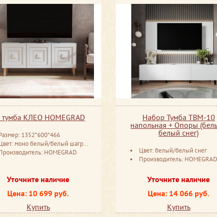
В тумба КЛЕО HOMEGRAD
Набор Тумба ТВМ-10
напольная + Опоры (бел
белый снег)
Размер: 1352*600*466
Цвет: моно белый/белый шагрень
Цвет: белый/белый снег
Производитель: HOMEGRAD
Производитель: HOMEGRA
Уточните наличие
Уточните наличие
Цена: 10 699 руб.
Цена: 14 066 руб.
Купить
Купить