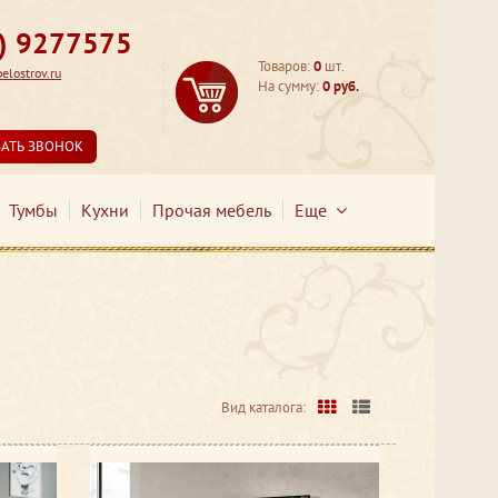
3) 9277575
Товаров:
0
шт.
lostrov.ru
На сумму:
0 руб.
ЗАТЬ ЗВОНОК
Тумбы
Кухни
Прочая мебель
Еще
Вид каталога: