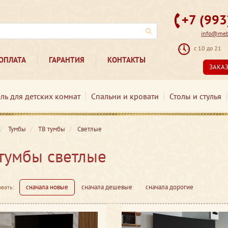
+7 (99
info@mebe
с 10 до 21
ОПЛАТА
ГАРАНТИЯ
КОНТАКТЫ
ЗАКА
ль для детских комнат
Спальни и кровати
Столы и стулья
Тумбы
ТВ тумбы
Светлые
тумбы светлые
сначала новые
сначала дешевые
сначала дорогие
вать: