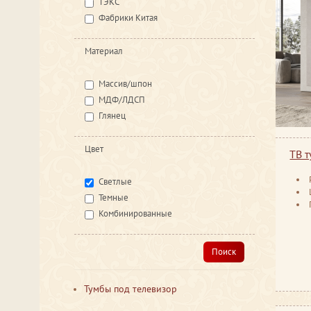
ТЭКС
Фабрики Китая
Материал
Массив/шпон
МДФ/ЛДСП
Глянец
Цвет
ТВ 
Светлые
Темные
Комбинированные
Поиск
Тумбы под телевизор