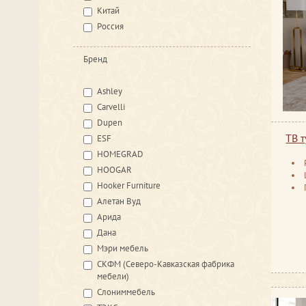
Китай
Россия
Бренд
Ashley
Carvelli
Dupen
ТВ 
ESF
HOMEGRAD
HOOGAR
Hooker Furniture
Алетан Вуд
Арида
Дана
Мэри мебель
СКФМ (Северо-Кавказская фабрика
мебели)
Слониммебель