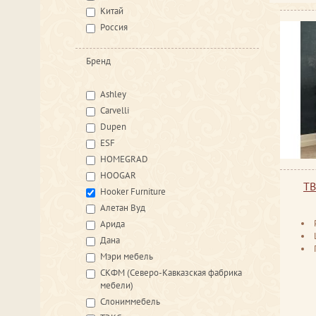
Китай
Россия
Бренд
Ashley
Carvelli
Dupen
ESF
HOMEGRAD
HOOGAR
ТВ
Hooker Furniture
Алетан Вуд
Арида
Дана
Мэри мебель
СКФМ (Северо-Кавказская фабрика
мебели)
Слониммебель