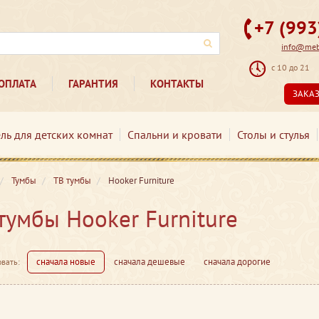
+7 (99
info@mebe
с 10 до 21
ОПЛАТА
ГАРАНТИЯ
КОНТАКТЫ
ЗАКА
ль для детских комнат
Спальни и кровати
Столы и стулья
Тумбы
ТВ тумбы
Hooker Furniture
тумбы Hooker Furniture
сначала новые
сначала дешевые
сначала дорогие
вать: