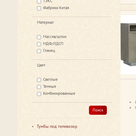
ТЭКС
Фабрики Китая
Материал
Массив/шпон
МДФ/ЛДСП
Глянец
Цвет
Светлые
Темные
Комбинированные
Поиск
Тумбы под телевизор