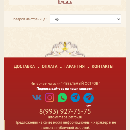
Купить
Товаров на странице:
ДОСТАВКА
ОПЛАТА
ГАРАНТИЯ
КОНТАКТЫ
Интернет-магазин "МЕБЕЛЬНЫЙ ОСТРОВ"
Подписывайтесь на наши соцсети:
чат
8(993) 927-75-75
info@mebelostrov.ru
Предложения на сайте носят информационный характер и не
являются публичной офертой.