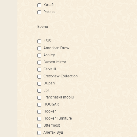
Китай
Россия
Бренд
4SiS
American Drew
Ashley
Bassett Mirror
Carvelli
Crestview Collection
Dupen
ESF
Francheska mobili
HOOGAR
Hooker
Hooker Furniture
Uttermost
Алетан Вуд