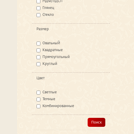
МДФ/ЛДСП
Глянец
Стекло
Размер
ОвальныЙ
Квадратные
Прямоугольный
Круглый
Цвет
Светлые
Темные
Комбинированные
Поиск