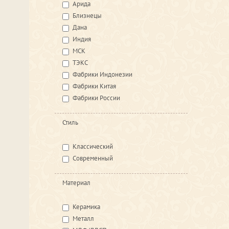
Арида
Близнецы
Дана
Индия
МСК
ТЭКС
Фабрики Индонезии
Фабрики Китая
Фабрики России
Стиль
Классический
Современный
Материал
Керамика
Металл